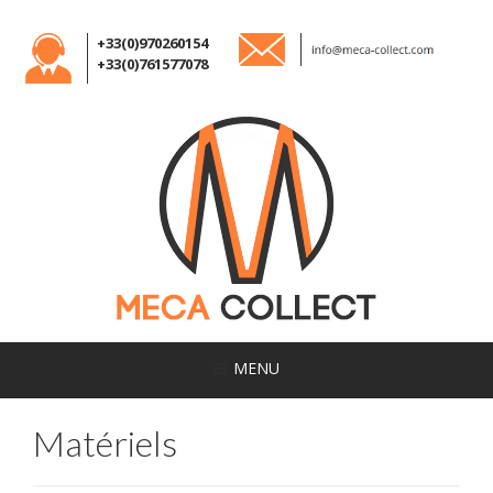
+33(0)970260154
+33(0)761577078
MENU
Matériels